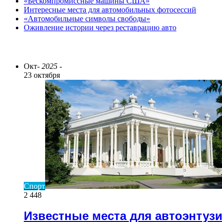
«Бескомпромиссные машины США»
Интересные места для автомобильных фотосессий
«Автомобильные символы свободы»
Оживление истории через реставрацию авто
ПОСЛЕДНИЕ СТАТЬИ
Окт
- 2025 -
23 октября
Спорт
2 448
Известные места для автоэнтуз