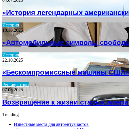
04.07.2025
«История легендарных американски
История
18.10.2025
«Автомобильные символы свобод
История
22.10.2025
«Бескомпромиссные машины США
Реставраторы
07.05.2025
Возвращение к жизни старых амер
Trending
Известные места для автоэнтузиастов