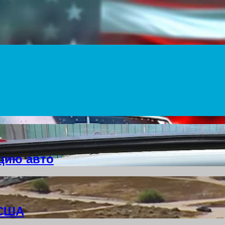
цию авто
 США