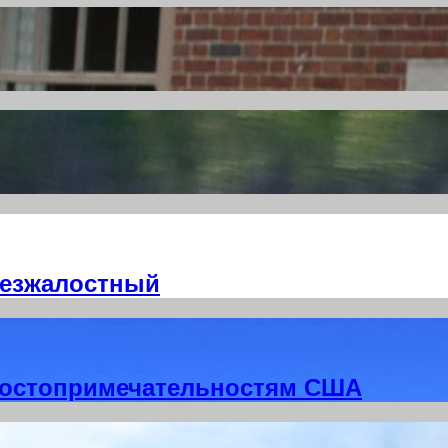
безжалостный
достопримечательностям США