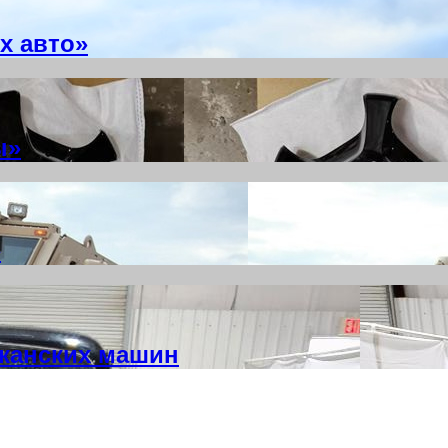
х авто»
ы»
»
иканских машин