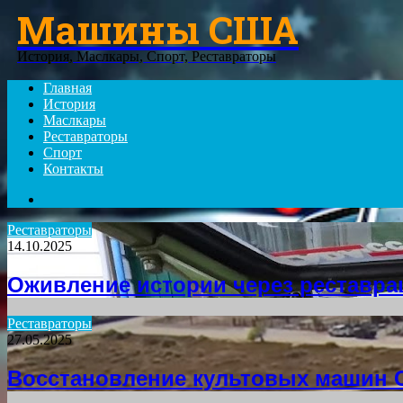
Машины США
Menu
История, Маслкары, Спорт, Реставраторы
Главная
История
Маслкары
Реставраторы
Спорт
Контакты
Search
for
Реставраторы
14.10.2025
Оживление истории через реставра
Реставраторы
27.05.2025
Восстановление культовых машин