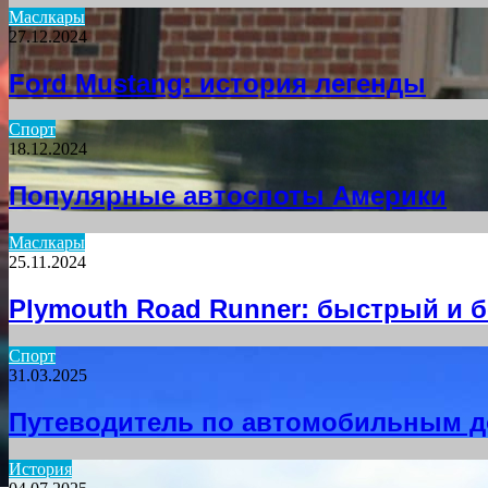
Маслкары
27.12.2024
Ford Mustang: история легенды
Спорт
18.12.2024
Популярные автоспоты Америки
Маслкары
25.11.2024
Plymouth Road Runner: быстрый и 
Спорт
31.03.2025
Путеводитель по автомобильным 
История