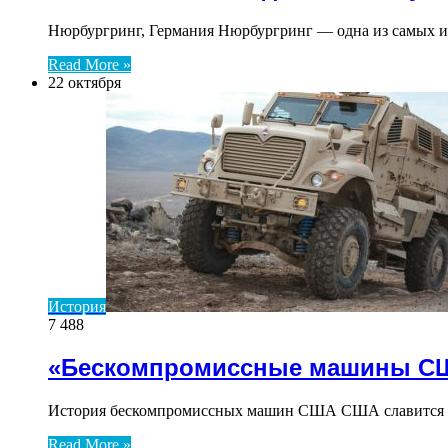
Нюрбургринг, Германия Нюрбургринг — одна из самых из
Read More »
22 октября
История
7 488
«Бескомпромиссные машины С
История бескомпромиссных машин США США славится с
Read More »