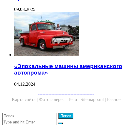
09.08.2025
«Эпохальные машины американского
автопрома»
04.12.2024
Facebook
Twitter
WhatsApp
Telegram
--------------------------------------
Карта сайта |
Фотогалерея |
Теги |
Sitemap.xml |
Разное
Close
Найти:
Close
Search
for