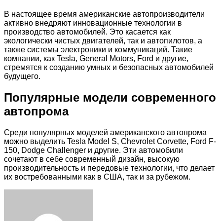
В настоящее время американские автопроизводители
активно внедряют инновационные технологии в
производство автомобилей. Это касается как
экологически чистых двигателей, так и автопилотов, а
также системы электроники и коммуникаций. Такие
компании, как Tesla, General Motors, Ford и другие,
стремятся к созданию умных и безопасных автомобилей
будущего.
Популярные модели современного
автопрома
Среди популярных моделей американского автопрома
можно выделить Tesla Model S, Chevrolet Corvette, Ford F-
150, Dodge Challenger и другие. Эти автомобили
сочетают в себе современный дизайн, высокую
производительность и передовые технологии, что делает
их востребованными как в США, так и за рубежом.
Facebook
Twitter
LinkedIn
Tumblr
Pinterest
Reddit
VKontakte
Odnoklassniki
Skype
WhatsApp
Telegram
Viber
Share
Print
via
Email