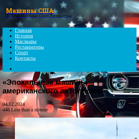
Menu
Машины США
История, Маслкары, Спорт, Реставраторы
Главная
История
Маслкары
Реставраторы
Спорт
Контакты
Search
for
«Эпохальные машины
американского автопрома»
04.12.2024
446
Less than a minute