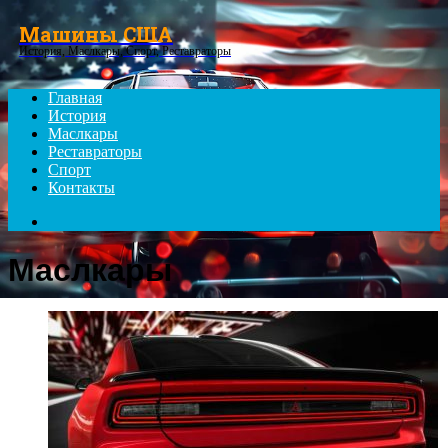
Menu
Машины США
История, Маслкары, Спорт, Реставраторы
Главная
История
Маслкары
Реставраторы
Спорт
Контакты
Search
for
Маслкары