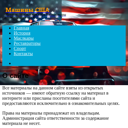
Menu
Машины США
История, Маслкары, Спорт, Реставраторы
Главная
История
Маслкары
Реставраторы
Спорт
Контакты
Search
for
О сайте
Все материалы на данном сайте взяты из открытых
источников — имеют обратную ссылку на материал в
интернете или присланы посетителями сайта и
предоставляются исключительно в ознакомительных целях.
Права на материалы принадлежат их владельцам.
Администрация сайта ответственности за содержание
материала не несет.