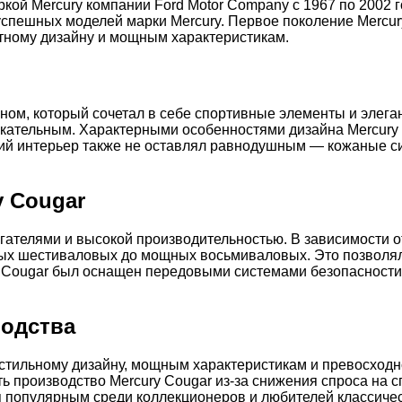
кой Mercury компании Ford Motor Company с 1967 по 2002 г
успешных моделей марки Mercury. Первое поколение Mercur
нтному дизайну и мощным характеристикам.
йном, который сочетал в себе спортивные элементы и элег
ательным. Характерными особенностями дизайна Mercury 
ий интерьер также не оставлял равнодушным — кожаные с
y Cougar
гателями и высокой производительностью. В зависимости о
ых шестиваловых до мощных восьмиваловых. Это позволял
y Cougar был оснащен передовыми системами безопасности 
водства
стильному дизайну, мощным характеристикам и превосходно
ь производство Mercury Cougar из-за снижения спроса на 
я популярным среди коллекционеров и любителей классичес