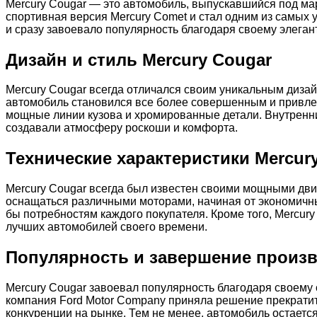
Mercury Cougar — это автомобиль, выпускавшийся под мар
спортивная версия Mercury Comet и стал одним из самых 
и сразу завоевало популярность благодаря своему элега
Дизайн и стиль Mercury Cougar
Mercury Cougar всегда отличался своим уникальным диза
автомобиль становился все более совершенным и привлек
мощные линии кузова и хромированные детали. Внутренн
создавали атмосферу роскоши и комфорта.
Технические характеристики Mercur
Mercury Cougar всегда был известен своими мощными дви
оснащаться различными моторами, начиная от экономичн
бы потребностям каждого покупателя. Кроме того, Mercur
лучших автомобилей своего времени.
Популярность и завершение произ
Mercury Cougar завоевал популярность благодаря своему 
компания Ford Motor Company приняла решение прекратит
конкуренции на рынке. Тем не менее, автомобиль остаетс