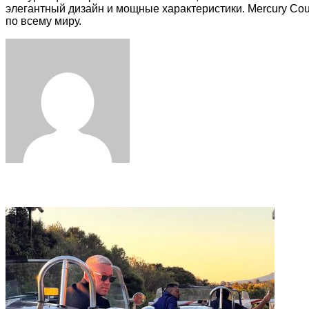
элегантный дизайн и мощные характеристики. Mercury Co
по всему миру.
Facebook
Twitter
LinkedIn
Tumblr
Pinterest
Reddit
VKontakte
Odnoklassniki
Skype
WhatsApp
Telegram
Viber
Share
Print
via
Email
Related Articles