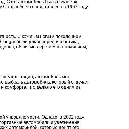
од. Этот автомобиль был создан как
y Cougar было представлено в 1967 году
антность. С каждым новым поколением
Cougar были узкая передняя оптика,
иденья, обшитые деревом и алюминием,
т комплектации, автомобиль мог
о выбрать автомобиль, который отвечал
и комфорта, что делало его одним из
й управляемости. Однако, в 2002 году
спортивные автомобили и увеличения
ких автомобилей, которые ценят его