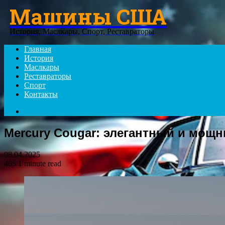
Машины США
Menu
История, Маслкары, Спорт, Реставраторы
Главная
История
Маслкары
Реставраторы
Спорт
Контакты
Search
for
Mercury Cougar: элегантный и мощ
08.04.2025
465
1 minute read