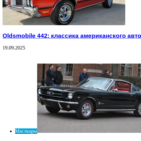
Oldsmobile 442: классика американского авт
19.09.2025
Check Also
Close
Маслкары