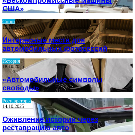
«Бескомпромиссные машины
США»
Спорт
19.10.2025
Интересные места для
автомобильных фотосессий
История
18.10.2025
«Автомобильные символы
свободы»
Реставраторы
14.10.2025
Оживление истории через
реставрацию авто