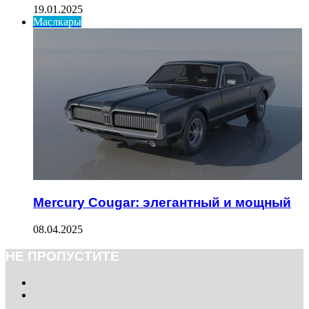
19.01.2025
Маслкары
Mercury Cougar: элегантный и мощный
08.04.2025
НЕ ПРОПУСТИТЕ
Previous
page
Next
page