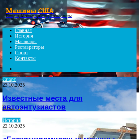
Menu
Машины США
История, Маслкары, Спорт, Реставраторы
Главная
История
Маслкары
Реставраторы
Спорт
Контакты
Search
for
Спорт
23.10.2025
Известные места для
автоэнтузиастов
История
22.10.2025