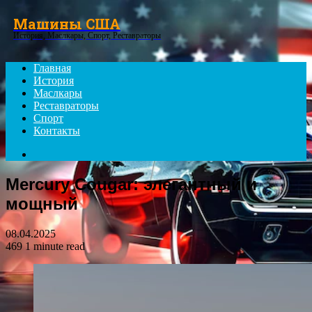
Menu
Машины США
История, Маслкары, Спорт, Реставраторы
Главная
История
Маслкары
Реставраторы
Спорт
Контакты
Search
for
Mercury Cougar: элегантный и
мощный
08.04.2025
469
1 minute read