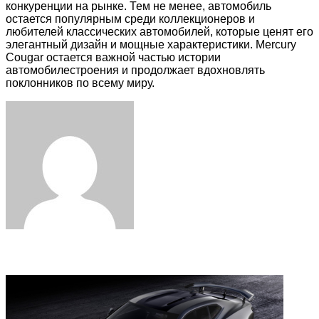
конкуренции на рынке. Тем не менее, автомобиль
остается популярным среди коллекционеров и
любителей классических автомобилей, которые ценят его
элегантный дизайн и мощные характеристики. Mercury
Cougar остается важной частью истории
автомобилестроения и продолжает вдохновлять
поклонников по всему миру.
Facebook
Twitter
LinkedIn
Tumblr
Pinterest
Reddit
VKontakte
Odnoklassniki
Skype
WhatsApp
Telegram
Viber
Share
Print
via
Email
Related Articles