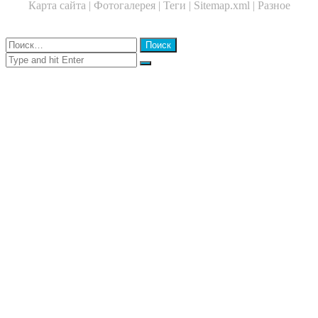
Карта сайта |
Фотогалерея |
Теги |
Sitemap.xml |
Разное
Close
Найти:
Close
Search
for