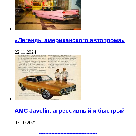
«Легенды американского автопрома»
22.11.2024
AMC Javelin: агрессивный и быстрый
03.10.2025
Facebook
Twitter
WhatsApp
Telegram
--------------------------------------