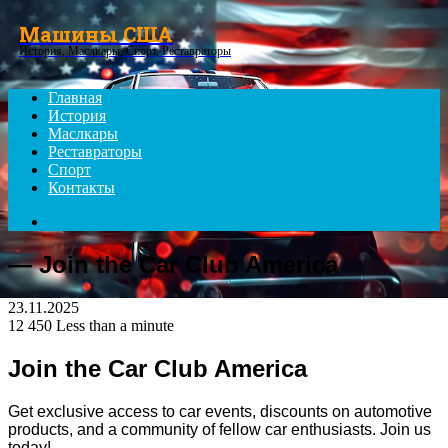
Menu
Машины США
История, Маслкары, Спорт, Реставраторы
Главная
История
Маслкары
Реставраторы
Спорт
Контакты
Search
for
— Join the Car Club America
23.11.2025
12 450
Less than a minute
Join the Car Club America
Get exclusive access to car events, discounts on automotive
products, and a community of fellow car enthusiasts. Join us
today!