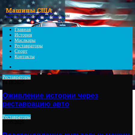
Menu
Машины США
История, Маслкары, Спорт, Реставраторы
Главная
История
Маслкары
Реставраторы
Спорт
Контакты
Search
for
Реставраторы
14.10.2025
Оживление истории через
реставрацию авто
Реставраторы
27.05.2025