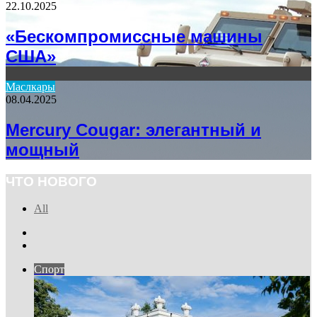
22.10.2025
«Бескомпромиссные машины
США»
Маслкары
08.04.2025
Mercury Cougar: элегантный и
мощный
ЧТО НОВОГО
All
Previous
page
Next
page
Спорт