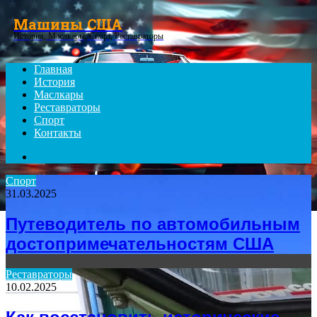
Menu
Машины США
История, Маслкары, Спорт, Реставраторы
Главная
История
Маслкары
Реставраторы
Спорт
Контакты
Search
for
Спорт
31.03.2025
Путеводитель по автомобильным
достопримечательностям США
Реставраторы
10.02.2025