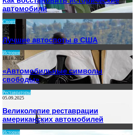
Как восстановить исторические
автомобили
Спорт
07.04.2025
Лучшие автоспоты в США
История
18.10.2025
«Автомобильные символы
свободы»
Реставраторы
05.09.2025
Великолепие реставрации
американских автомобилей
История