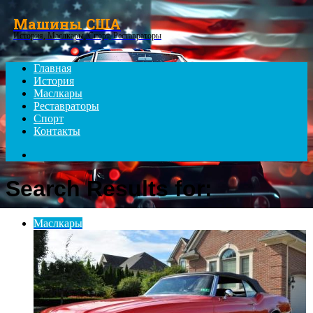
Menu
Машины США
История, Маслкары, Спорт, Реставраторы
Главная
История
Маслкары
Реставраторы
Спорт
Контакты
Search
for
Search Results for:
Маслкары